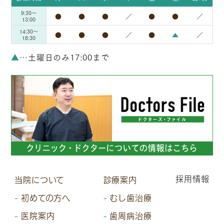
9:30～
●
●
●
／
●
●
／
13:00
14:30～
●
●
●
／
●
▲
／
18:30
▲
…土曜日のみ17:00まで
採用情報
当院について
診療案内
初めての方へ
むし歯治療
医院案内
歯周病治療