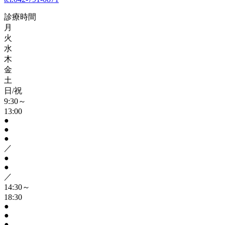
診療時間
月
火
水
木
金
土
日/祝
9:30～
13:00
●
●
●
／
●
●
／
14:30～
18:30
●
●
●