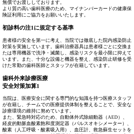
無償でお渡ししております。
より質の高い歯科医療のため、マイナンバーカードの健康保
険証利用にご協力をお願いいたします。
初診料の注1に規定する基準
患者様の安全を第一に考え、当院では徹底した院内感染防止
対策を実施しています。歯科治療器具は患者様ごとに交換ま
たは専用機器で洗浄・滅菌し、感染リスクを最小限に抑えて
います。また、十分な設備と機器を整え、感染防止研修を受
けた常勤の歯科医師とスタッフが在籍しています。
歯科外来診療医療
安全対策加算1
当院は、医療安全に関する専門的な知識を持つ医療スタッフ
が在籍し、チームでの医療提供体制を整えることで、安全な
診療環境の維持に努めています。
また、緊急時対応のため、自動体外式除細動器（AED）、
経皮的動脈血酸素飽和度測定器（パルスオキシメーター）、
酸素（人工呼吸・酸素吸入用）、血圧計、救急蘇生セットを