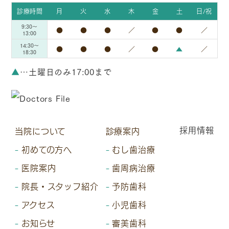
診療時間
月
火
水
木
金
土
日/祝
9:30～
●
●
●
／
●
●
／
13:00
14:30～
●
●
●
／
●
▲
／
18:30
▲
…土曜日のみ17:00まで
採用情報
当院について
診療案内
初めての方へ
むし歯治療
医院案内
歯周病治療
院長・スタッフ紹介
予防歯科
アクセス
小児歯科
お知らせ
審美歯科