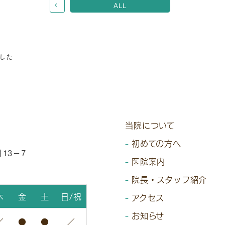
ALL
した
当院について
初めての方へ
13−7
医院案内
院長・スタッフ紹介
木
金
土
日/祝
アクセス
お知らせ
／
●
●
／